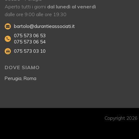
Aperto tutti i giorni
dal lunedì al venerdì
dalle ore 9.00 alle ore 19.30
bartolo@durantieassociati.it
075 573 06 53
075 573 06 54
075 573 03 10
DOVE SIAMO
Perugia, Roma
Copyright 2026 