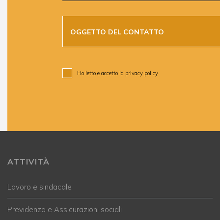
Oggetto del contatto *
OGGETTO DEL CONTATTO
Ho letto e accetto la
privacy policy
ATTIVITÀ
Lavoro e sindacale
Previdenza e Assicurazioni sociali