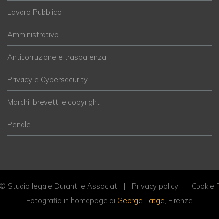
Lavoro Pubblico
Amministrativo
Anticorruzione e trasparenza
Privacy e Cybersecurity
Marchi, brevetti e copyright
Penale
© Studio legale Duranti e Associati
Privacy policy
Cookie P
Fotografia in homepage di
George Tatge
, Firenze