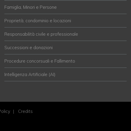
Famiglia, Minori e Persone
Proprietà, condominio e locazioni
Responsabilità civile e professionale
Successioni e donazioni
Procedure concorsuali e Fallimento
Intelligenza Artificiale (AI)
olicy
Credits