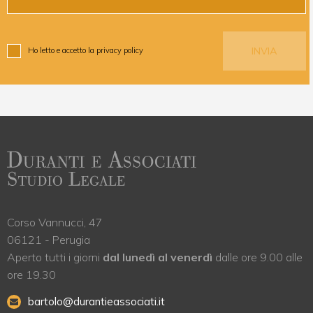
Ho letto e accetto la
privacy policy
Corso Vannucci, 47
06121 - Perugia
Aperto tutti i giorni
dal lunedì al venerdì
dalle ore 9.00 alle
ore 19.30
bartolo@durantieassociati.it