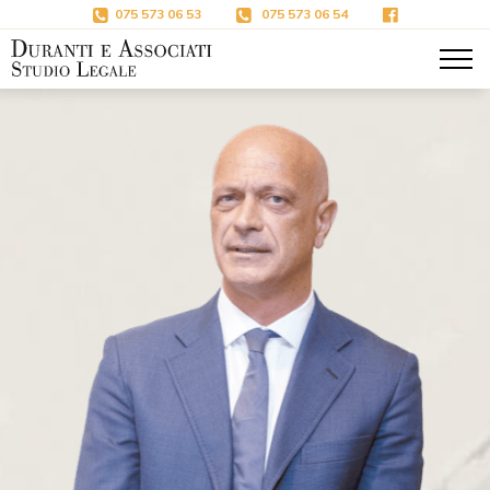
Salta al contenuto principale
075 573 06 53
075 573 06 54